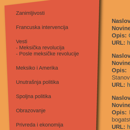
Zanimljivosti
Naslov
Francuska intervencija
Novin
Opis:
Vesti
URL:
h
- Meksička revolucija
- Posle meksičke revolucije
Naslo
Novin
Meksiko i Amerika
Opis:
P
Stanov
Unutrašnja politika
URL:
h
Spoljna politika
Naslov
Novin
Obrazovanje
Opis:
D
bogats
Privreda i ekonomija
URL:
h