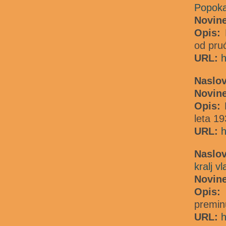
Popoka
Novine
Opis:
D
od pru
URL:
h
Naslo
Novin
Opis:
leta 1
URL:
h
Naslo
kralj v
Novin
Opis:
L
preminu
URL:
h