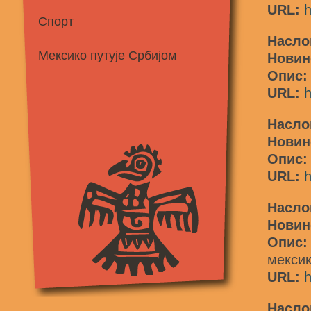
URL:
h
Спорт
Нaслo
Мексико путује Србијом
Нoвин
Oпис
URL:
h
Нaслo
Нoвин
Oпис
URL:
h
Нaслo
Нoвин
Oпи
мексик
URL:
h
Нaслo