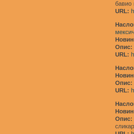
бавио
URL:
h
Нaслo
мексич
Нoвин
Oпис:
URL:
h
Нaслo
Нoвин
Oпис
URL:
h
Нaслo
Нoвин
Oпис
слика
URL:
h