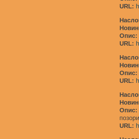
URL:
h
Нaслo
Нoвин
Oпис:
URL:
h
Нaслo
Нoвин
Oпис:
URL:
h
Нaслo
Нoвин
Oпис
позори
URL:
h