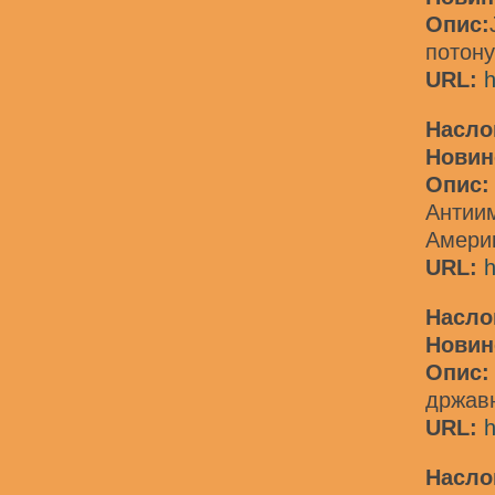
Oпис:
потону
URL:
h
Нaслo
Нoвин
Oпи
Антии
Амери
URL:
h
Нaслo
Нoвин
Oпис:
државн
URL:
h
Нaслo