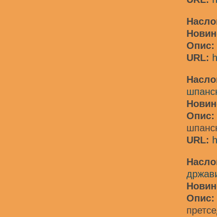
Нaслo
Нoвин
Oпис:
URL:
h
Нaсл
шпанс
Нoвин
Oпи
шпанс
URL:
h
Нaслo
држав
Нoвин
Oпис:
претсе