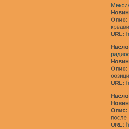
Мекси
Нoвин
Oпис
крвави
URL:
h
Нaсл
радио
Нoвин
Oпис
оозици
URL:
h
Нaслo
Нoвин
Oпис:
после
URL:
h