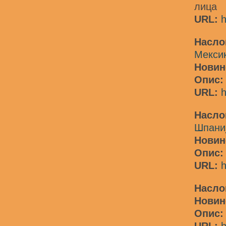
лица
URL:
h
Нaсл
Мекси
Нoвин
Oпис
URL:
h
Нaсл
Шпани
Нoвин
Oпис:
URL:
h
Нaслo
Нoвин
Oпис