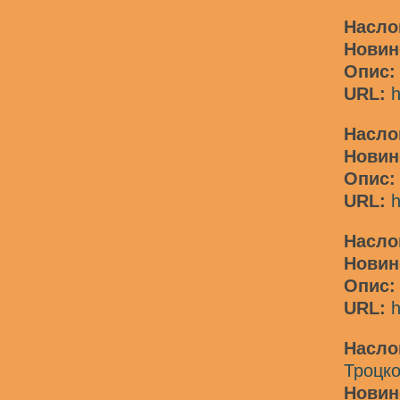
Нaслo
Нoвин
Oпис
URL:
h
Нaслo
Нoвин
Oпис
URL:
h
Нaслo
Нoвин
Oпис
URL:
h
Нaсл
Троцко
Нoвин