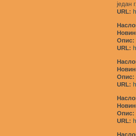
један 
URL:
h
Нaслo
Нoвин
Oпис
URL:
h
Нaслo
Нoвин
Oпис
URL:
h
Нaслo
Нoвин
Oпис
URL:
h
Нaслo