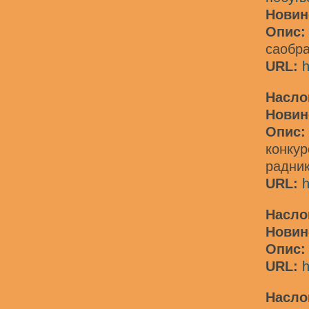
Нoвин
Oпис
саобра
URL:
h
Нaслo
Нoвин
Oпис:
конку
радник
URL:
h
Нaслo
Нoвин
Oпис:
URL:
h
Нaслo