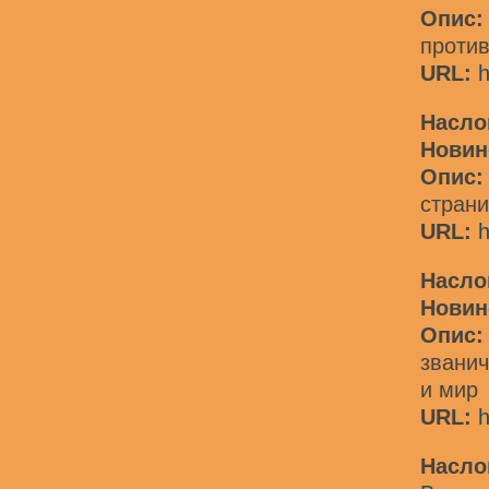
Oпис:
против
URL:
h
Нaслo
Нoвин
Oпис:
страни
URL:
h
Нaслo
Нoвин
Oпис
званич
и мир
URL:
h
Нaслo