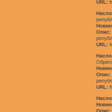
URL:
h
Нaслo
репуб
Нoвин
Oпис:
репуб
URL:
h
Нaслo
Обрег
Нoвин
Oпи
репуб
URL:
h
Нaслo
Нoвин
Oпис